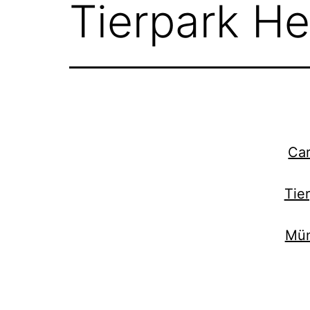
Tierpark He
Ca
Tie
Mün