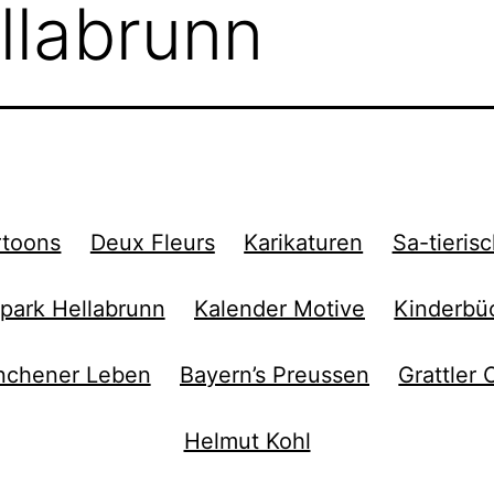
llabrunn
rtoons
Deux Fleurs
Karikaturen
Sa-tieris
rpark Hellabrunn
Kalender Motive
Kinderbü
chener Leben
Bayern’s Preussen
Grattler 
Helmut Kohl