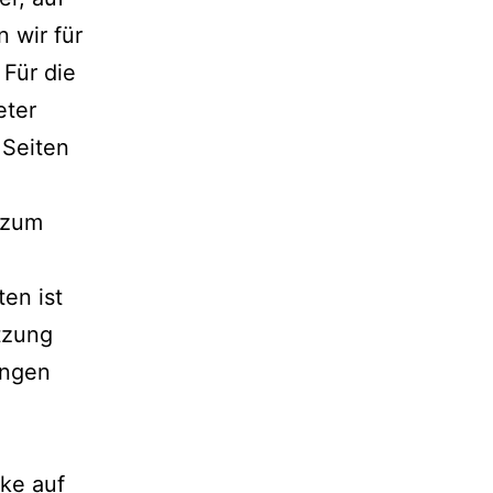
 wir für
Für die
eter
 Seiten
 zum
ten ist
tzung
ungen
rke auf