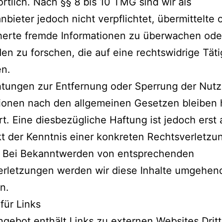
rtlich. Nach §§ 8 bis 10 TMG sind wir als
nbieter jedoch nicht verpflichtet, übermittelte 
herte fremde Informationen zu überwachen ode
n zu forschen, die auf eine rechtswidrige Täti
en.
htungen zur Entfernung oder Sperrung der Nut
ionen nach den allgemeinen Gesetzen bleiben 
t. Eine diesbezügliche Haftung ist jedoch erst
t der Kenntnis einer konkreten Rechtsverletzu
. Bei Bekanntwerden von entsprechenden
erletzungen werden wir diese Inhalte umgehen
n.
für Links
gebot enthält Links zu externen Websites Dritt