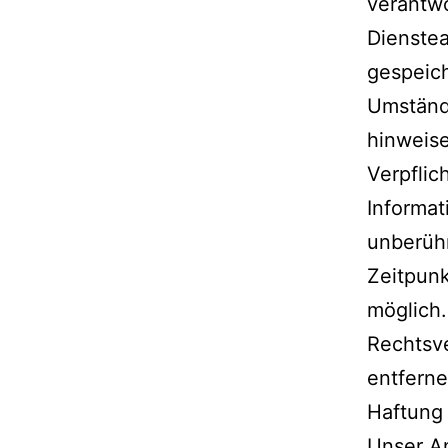
verantwo
Dienstea
gespeic
Umstände
hinweis
Verpflic
Informat
unberühr
Zeitpunk
möglich
Rechtsv
entferne
Haftung 
Unser An