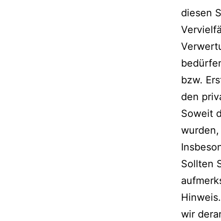
diesen S
Vervielf
Verwert
bedürfen
bzw. Ers
den priv
Soweit d
wurden, 
Insbeson
Sollten 
aufmerk
Hinweis
wir dera