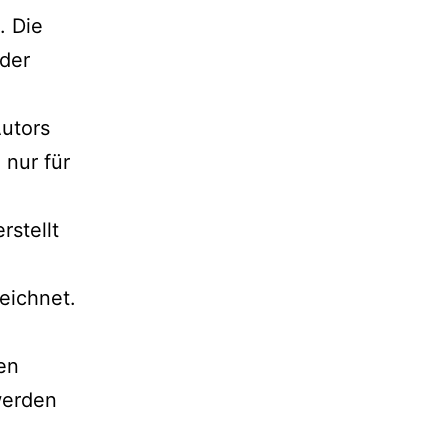
. Die
 der
Autors
 nur für
rstellt
eichnet.
en
werden