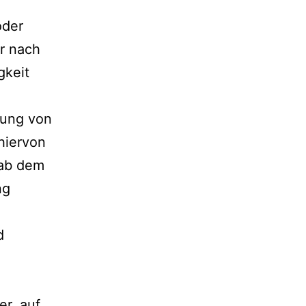
oder
r nach
gkeit
zung von
hiervon
 ab dem
ng
d
er, auf