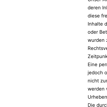
deren In
diese f
Inhalte 
oder Bet
wurden z
Rechtsve
Zeitpunk
Eine per
jedoch o
nicht z
werden w
Urheber
Die durc